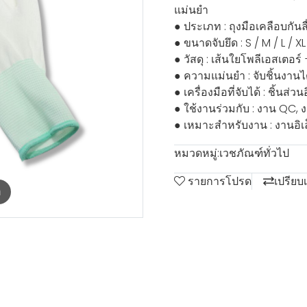
แม่นยำ
● ประเภท : ถุงมือเคลือบกัน
● ขนาดจับยึด : S / M / L / XL
● วัสดุ : เส้นใยโพลีเอสเตอร์
● ความแม่นยำ : จับชิ้นงานไ
● เครื่องมือที่จับได้ : ชิ้น
● ใช้งานร่วมกับ : งาน QC
● เหมาะสำหรับงาน : งานอิเ
หมวดหมู่:
เวชภัณฑ์ทั่วไป
รายการโปรด
เปรียบ
m