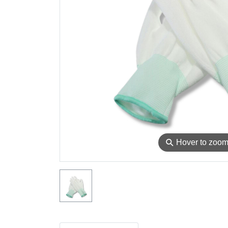
⚲
Hover to zoo