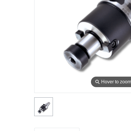
⚲
Hover to zoo