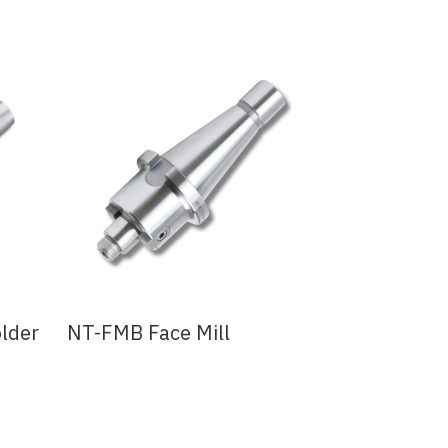
lder
NT-FMB Face Mill