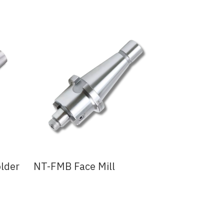
lder
NT-FMB Face Mill