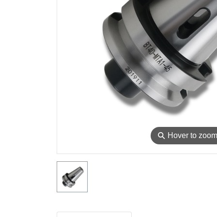
⚲
Hover to zoo