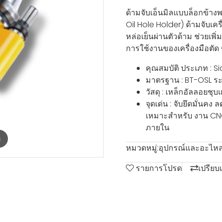
ด้ามจับเอ็นมิลแบบล็อกข้าง
Oil Hole Holder) ด้ามจับเค
หล่อเย็นผ่านตัวด้าม ช่วยเ
การใช้งานของเครื่องมือตัด
คุณสมบัติ ประเภท : Si
มาตรฐาน : BT-OSL ระ
วัสดุ : เหล็กอัลลอยชุ
จุดเด่น : จับยึดมั่นค
เหมาะสำหรับ งาน CNC 
ภายใน
m
หมวดหมู่:
อุปกรณ์และอะไหล่
รายการโปรด
เปรียบ