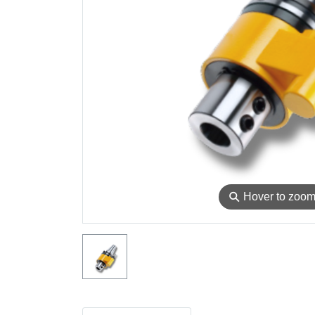
⚲
Hover to zoo