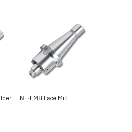
lder
NT-FMB Face Mill