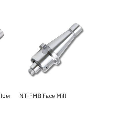
lder
NT-FMB Face Mill