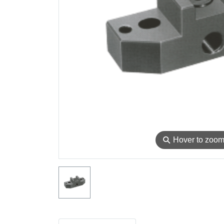
⚲
Hover to zoo